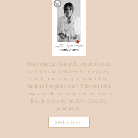
Desde criança, a fotografia sempre fez parte
da minha vida. Cresci em Paço de Sousa,
Penafiel, onde o meu pai, António Silva,
fundou a Fotografia Arte e Vídeo em 1998.
Inspirada pelo seu exemplo, iniciei a minha
jornada fotográfica em 2004. Em 2013,
juntamente...
SAIBA MAIS