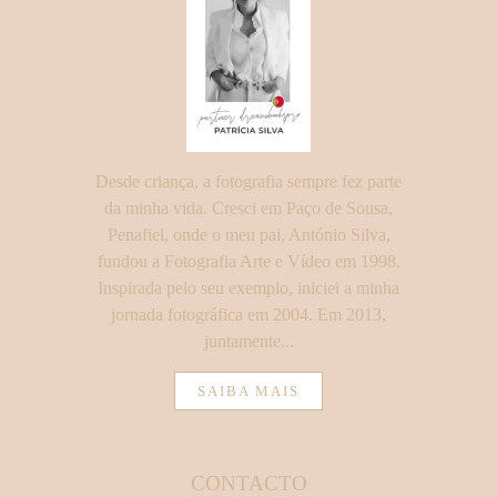
Desde criança, a fotografia sempre fez parte
da minha vida. Cresci em Paço de Sousa,
Penafiel, onde o meu pai, António Silva,
fundou a Fotografia Arte e Vídeo em 1998.
Inspirada pelo seu exemplo, iniciei a minha
jornada fotográfica em 2004. Em 2013,
juntamente...
SAIBA MAIS
CONTACTO