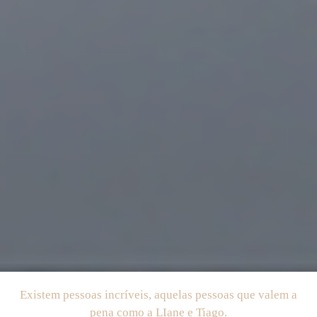
Existem pessoas incríveis, aquelas pessoas que valem a
pena como a LIane e Tiago.