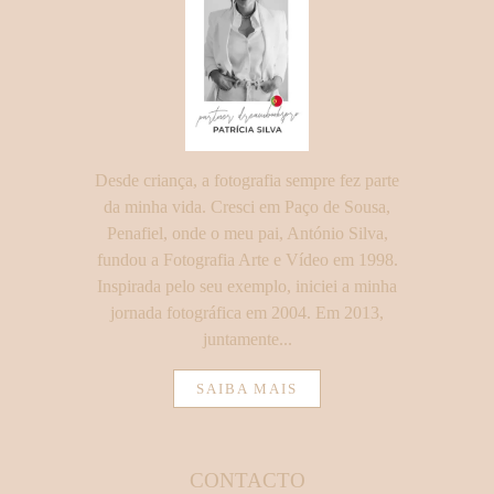
Desde criança, a fotografia sempre fez parte
da minha vida. Cresci em Paço de Sousa,
Penafiel, onde o meu pai, António Silva,
fundou a Fotografia Arte e Vídeo em 1998.
Inspirada pelo seu exemplo, iniciei a minha
jornada fotográfica em 2004. Em 2013,
juntamente...
SAIBA MAIS
CONTACTO