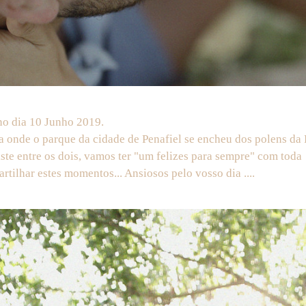
no dia 10 Junho 2019.
 onde o parque da cidade de Penafiel se encheu dos polens da 
ste entre os dois, vamos ter "um felizes para sempre" com toda 
tilhar estes momentos... Ansiosos pelo vosso dia ....