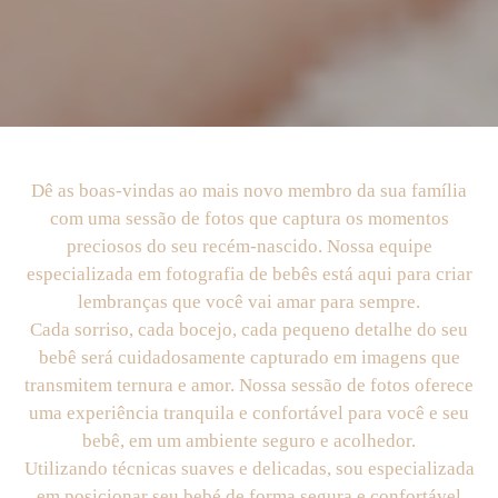
Dê as boas-vindas ao mais novo membro da sua família
com uma sessão de fotos que captura os momentos
preciosos do seu recém-nascido. Nossa equipe
especializada em fotografia de bebês está aqui para criar
lembranças que você vai amar para sempre.
Cada sorriso, cada bocejo, cada pequeno detalhe do seu
bebê será cuidadosamente capturado em imagens que
transmitem ternura e amor. Nossa sessão de fotos oferece
uma experiência tranquila e confortável para você e seu
bebê, em um ambiente seguro e acolhedor.
Utilizando técnicas suaves e delicadas, sou especializada
em posicionar seu bebé de forma segura e confortável