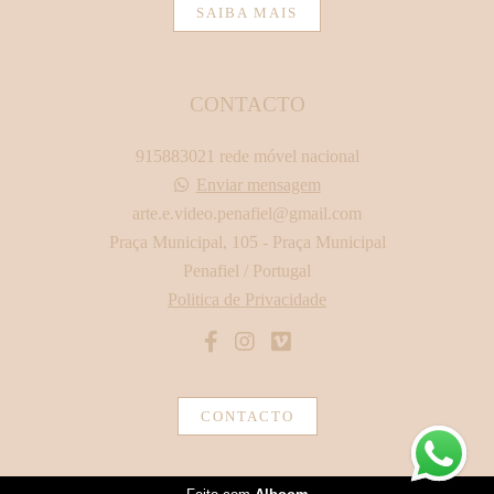
SAIBA MAIS
CONTACTO
915883021 rede móvel nacional
Enviar mensagem
arte.e.video.penafiel@gmail.com
Praça Municipal, 105 - Praça Municipal
Penafiel / Portugal
Politica de Privacidade
CONTACTO