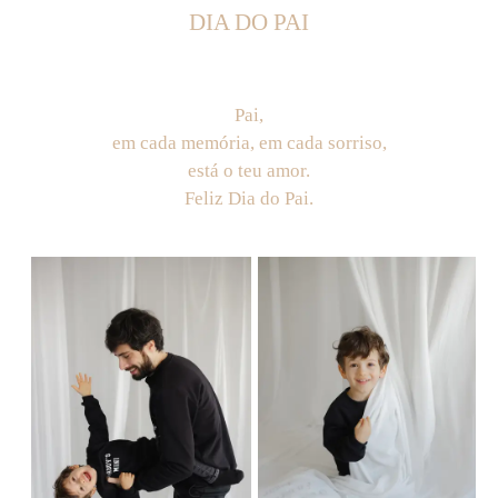
DIA DO PAI
Pai,
em cada memória, em cada sorriso,
está o teu amor.
Feliz Dia do Pai.