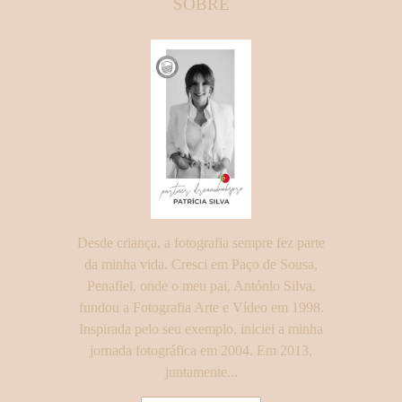
SOBRE
Desde criança, a fotografia sempre fez parte
da minha vida. Cresci em Paço de Sousa,
Penafiel, onde o meu pai, António Silva,
fundou a Fotografia Arte e Vídeo em 1998.
Inspirada pelo seu exemplo, iniciei a minha
jornada fotográfica em 2004. Em 2013,
juntamente...