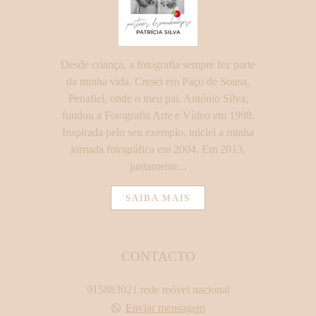
Desde criança, a fotografia sempre fez parte
da minha vida. Cresci em Paço de Sousa,
Penafiel, onde o meu pai, António Silva,
fundou a Fotografia Arte e Vídeo em 1998.
Inspirada pelo seu exemplo, iniciei a minha
jornada fotográfica em 2004. Em 2013,
juntamente...
SAIBA MAIS
CONTACTO
915883021 rede móvel nacional
Enviar mensagem