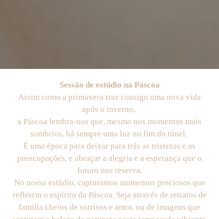
Sessão de estúdio na Páscoa
Assim como a primavera traz consigo uma nova vida
após o inverno,
a Páscoa lembra-nos que, mesmo nos momentos mais
sombrios, há sempre uma luz no fim do túnel.
É uma época para deixar para trás as tristezas e as
preocupações, e abraçar a alegria e a esperança que o
futuro nos reserva.
No nosso estúdio, capturamos momentos preciosos que
refletem o espírito da Páscoa. Seja através de retratos de
familia cheios de sorrisos e amor, ou de imagens que