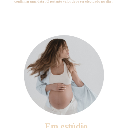
confirmar uma data . O restante valor deve ser efectuado no dia .
Em estúdio