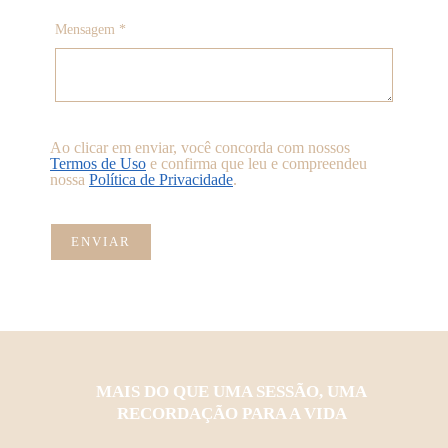
Mensagem *
Ao clicar em enviar, você concorda com nossos
Termos de Uso
e confirma que leu e compreendeu
nossa
Política de Privacidade
.
ENVIAR
MAIS DO QUE UMA SESSÃO, UMA
RECORDAÇÃO PARA A VIDA