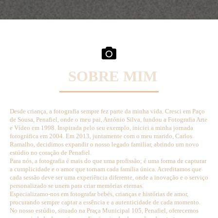
SOBRE MIM
Desde criança, a fotografia sempre fez parte da minha vida. Cresci em Paço
de Sousa, Penafiel, onde o meu pai, António Silva, fundou a Fotografia Arte
e Vídeo em 1998. Inspirada pelo seu exemplo, iniciei a minha jornada
fotográfica em 2004. Em 2013, juntamente com o meu marido, Carlos
Ramalho, decidimos expandir o nosso legado familiar, abrindo um novo
estúdio no coração de Penafiel.
Para nós, a fotografia é mais do que uma profissão; é uma forma de capturar
a cumplicidade e o amor que tornam cada família única. Acreditamos que
cada sessão deve ser uma experiência diferente, onde a inovação e o serviço
personalizado se unem para criar memórias eternas.
Especializamo-nos em fotografar bebés, crianças e histórias de amor,
procurando sempre captar a essência e a autenticidade de cada momento.
No nosso estúdio, situado na Praça Municipal 105, Penafiel, oferecemos