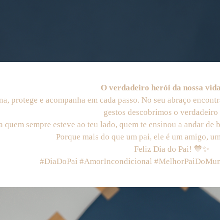
O verdadeiro herói da nossa vida
ina, protege e acompanha em cada passo. No seu abraço encontr
gestos descobrimos o verdadeiro
ra quem sempre esteve ao teu lado, quem te ensinou a andar de bic
Porque mais do que um pai, ele é um amigo, u
Feliz Dia do Pai! 💙✨
#DiaDoPai #AmorIncondicional #MelhorPaiDoMund