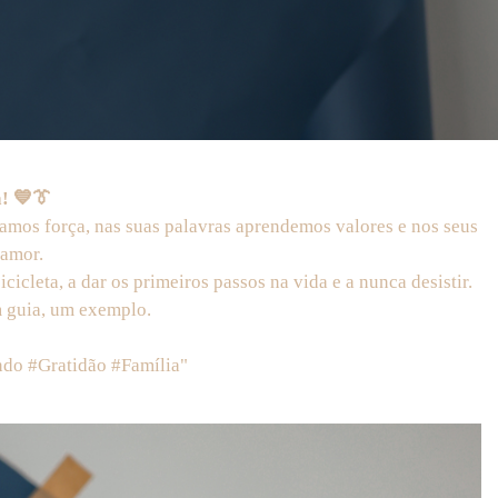
! 💙👔
amos força, nas suas palavras aprendemos valores e nos seus
 amor.
icleta, a dar os primeiros passos na vida e a nunca desistir.
m guia, um exemplo.
o #Gratidão #Família"