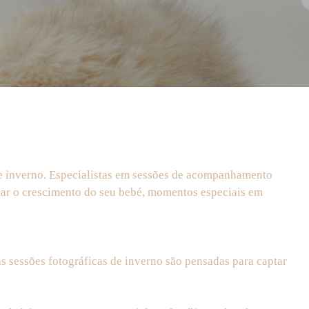
de inverno. Especialistas em sessões de acompanhamento
star o crescimento do seu bebé, momentos especiais em
s sessões fotográficas de inverno são pensadas para captar