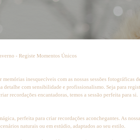
Inverno - Registe Momentos Únicos
r memórias inesquecíveis com as nossas sessões fotográficas 
a detalhe com sensibilidade e profissionalismo. Seja para regi
riar recordações encantadoras, temos a sessão perfeita para si.
ágica, perfeita para criar recordações aconchegantes. As nossa
nários naturais ou em estúdio, adaptados ao seu estilo.