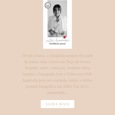
Desde criança, a fotografia sempre fez parte
da minha vida. Cresci em Paço de Sousa,
Penafiel, onde o meu pai, António Silva,
fundou a Fotografia Arte e Vídeo em 1998.
Inspirada pelo seu exemplo, iniciei a minha
jornada fotográfica em 2004. Em 2013,
juntamente...
SAIBA MAIS