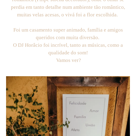
perdia em tanto detalhe num ambiente tão romântico,
muitas velas acesas, o vivá foi a flor escolhida.
Foi um casamento super animado, família e amigos
queridos com muita diversão.
O DJ Horâcio foi incrível, tanto as músicas, como a
qualidade do som!
Vamos ver?