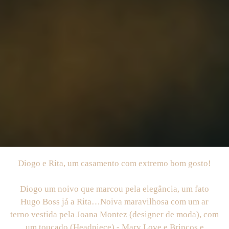
Diogo e Rita, um casamento com extremo bom gosto!
Diogo um noivo que marcou pela elegância, um fato
Hugo Boss já a Rita…Noiva maravilhosa com um ar
terno vestida pela Joana Montez (designer de moda), com
um toucado (Headpiece) - Mary Love e Brincos e