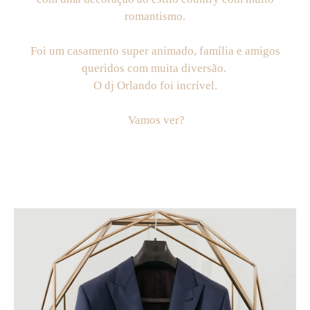
romantismo.
Foi um casamento super animado, família e amigos
queridos com muita diversão.
O dj Orlando foi incrível.
Vamos ver?