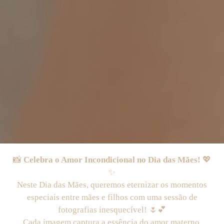
📸
Celebra o Amor Incondicional no Dia das Mães!
💖
✨
Neste Dia das Mães, queremos eternizar os momentos
especiais entre mães e filhos com uma sessão de
fotografias inesquecível! 🌷💕
Cada imagem captura a essência do amor materno,