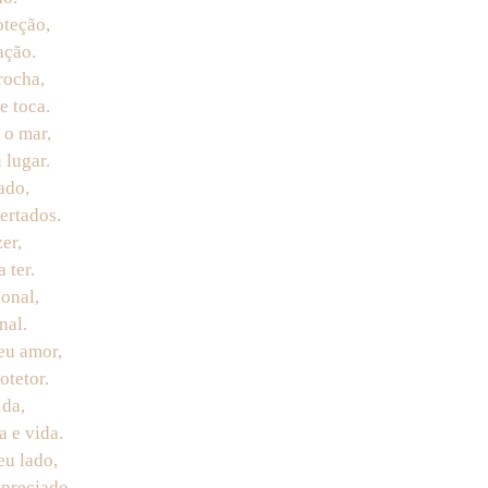
oteção,
ação.
rocha,
e toca.
 o mar,
 lugar.
ado,
ertados.
er,
 ter.
onal,
nal.
eu amor,
otetor.
ida,
a e vida.
eu lado,
preciado.