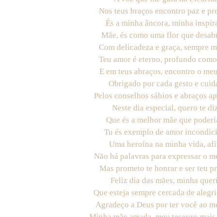
Nos teus braços encontro paz e pr
És a minha âncora, minha inspir
Mãe, és como uma flor que desab
Com delicadeza e graça, sempre m
Teu amor é eterno, profundo como
E em teus abraços, encontro o meu
Obrigado por cada gesto e cuid
Pelos conselhos sábios e abraços ap
Neste dia especial, quero te diz
Que és a melhor mãe que poderia
Tu és exemplo de amor incondici
Uma heroína na minha vida, afi
Não há palavras para expressar o m
Mas prometo te honrar e ser teu pr
Feliz dia das mães, minha quer
Que esteja sempre cercada de alegri
Agradeço a Deus por ter você ao m
Minha mãe amada, meu tesouro mais 