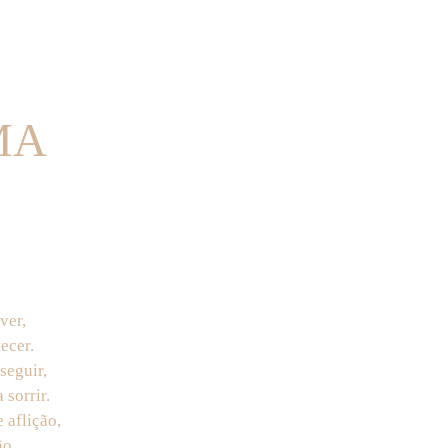
MA
ver,
ecer.
seguir,
 sorrir.
 aflição,
ão.