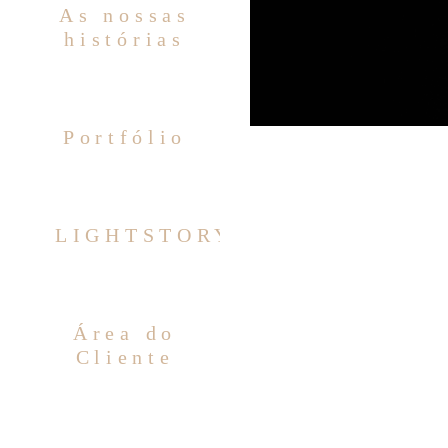
As nossas
histórias
Portfólio
LIGHTSTORY
Área do
Cliente