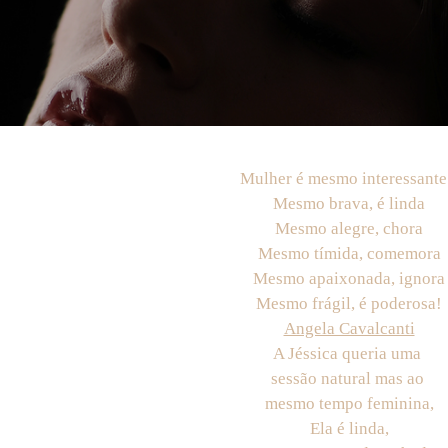
Mulher é mesmo interessante.
Mesmo brava, é linda
Mesmo alegre, chora
Mesmo tímida, comemora
Mesmo apaixonada, ignora
Mesmo frágil, é poderosa!
Angela Cavalcanti
A Jéssica queria uma
sessão natural mas ao
mesmo tempo feminina,
Ela é linda,