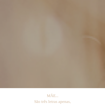
MÃE...
São três letras apenas,