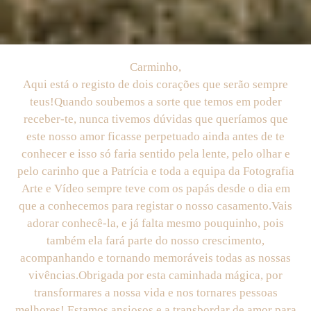
Carminho,
Aqui está o registo de dois corações que serão sempre
teus!Quando soubemos a sorte que temos em poder
receber-te, nunca tivemos dúvidas que queríamos que
este nosso amor ficasse perpetuado ainda antes de te
conhecer e isso só faria sentido pela lente, pelo olhar e
pelo carinho que a Patrícia e toda a equipa da Fotografia
Arte e Vídeo sempre teve com os papás desde o dia em
que a conhecemos para registar o nosso casamento.Vais
adorar conhecê-la, e já falta mesmo pouquinho, pois
também ela fará parte do nosso crescimento,
acompanhando e tornando memoráveis todas as nossas
vivências.Obrigada por esta caminhada mágica, por
transformares a nossa vida e nos tornares pessoas
melhores! Estamos ansiosos e a transbordar de amor para