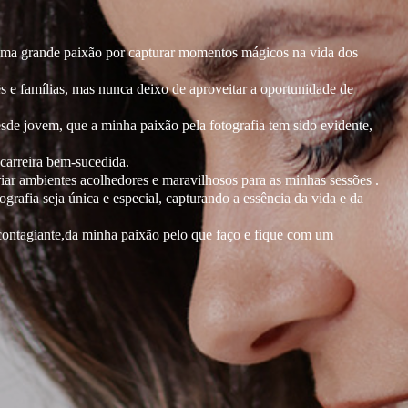
 uma grande paixão por capturar momentos mágicos na vida dos
s e famílias, mas nunca deixo de aproveitar a oportunidade de
esde jovem, que a minha paixão pela fotografia tem sido evidente,
carreira bem-sucedida.
iar ambientes acolhedores e maravilhosos para as minhas sessões .
grafia seja única e especial, capturando a essência da vida e da
ontagiante,da minha paixão pelo que faço e fique com um