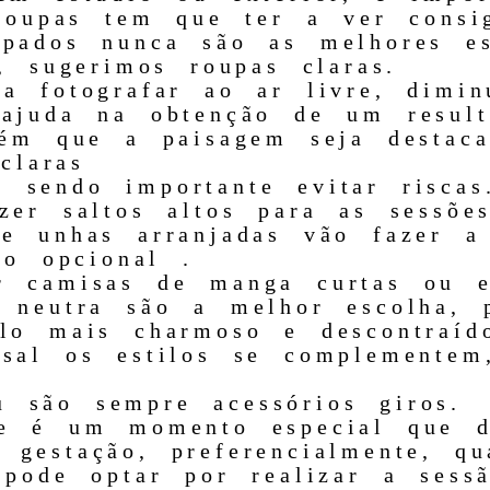
 roupas tem que ter a ver consi
pados nunca são as melhores es
, sugerimos roupas claras.
a fotografar ao ar livre, dimin
ajuda na obtenção de um result
bém que a paisagem seja desta
claras
sendo importante evitar riscas
zer saltos altos para as sessõe
e unhas arranjadas vão fazer a 
ço opcional .
r camisas de manga curtas ou e
 neutra são a melhor escolha, 
lo mais charmoso e descontraíd
sal os estilos se complementem
 são sempre acessórios giros.
e é um momento especial que de
gestação, preferencialmente, qu
 pode optar por realizar a ses