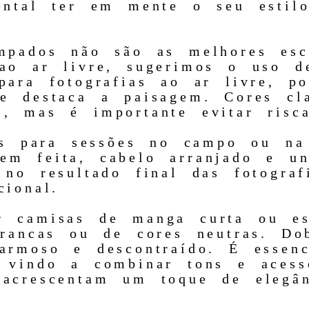
ental ter em mente o seu estilo
mpados não são as melhores esc
ao ar livre, sugerimos o uso d
ara fotografias ao ar livre, po
e destaca a paisagem. Cores c
, mas é importante evitar risca
tos para sessões no campo ou na
m feita, cabelo arranjado e u
 no resultado final das fotogra
ional.
r camisas de manga curta ou es
brancas ou de cores neutras. D
armoso e descontraído. É essenc
, vindo a combinar tons e aces
acrescentam um toque de elegân