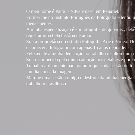
O meu nome é Patrícia Silva e nasci em Penafiel.
Formei-me no Instituto Português da Fotografia e tenho
meus clientes.
A minha especialização é em fotografia de gravidez, bebê
registrar uma bela história de amor.
Sou a proprietária do estúdio Fotografia Arte e Vídeo. D
e comecei a fotografar com apenas 15 anos de idade.
Felizmente a minha dedicação ao trabalho resultou numa 
Sou reconhecida pela minha atenção aos detalhes e por cr
Trabalho arduamente para garantir que cada sessão de foto
família em cada imagem.
Marque uma sessão comigo e desfrute da minha energia c
trabalho maravilhoso .